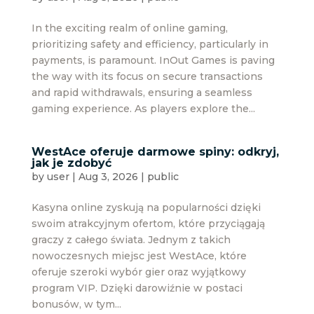
In the exciting realm of online gaming,
prioritizing safety and efficiency, particularly in
payments, is paramount. InOut Games is paving
the way with its focus on secure transactions
and rapid withdrawals, ensuring a seamless
gaming experience. As players explore the...
WestAce oferuje darmowe spiny: odkryj,
jak je zdobyć
by
user
|
Aug 3, 2026
|
public
Kasyna online zyskują na popularności dzięki
swoim atrakcyjnym ofertom, które przyciągają
graczy z całego świata. Jednym z takich
nowoczesnych miejsc jest WestAce, które
oferuje szeroki wybór gier oraz wyjątkowy
program VIP. Dzięki darowiźnie w postaci
bonusów, w tym...