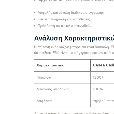
Αρχίστε να παίζετε:
Διασκεδάστε, αλλά να είσ
Ασφαλής και εύκολη διαδικασία εγγραφής.
Εύκολη πληρωμή και καταθέσεις.
Πρόσβαση σε ποικιλία παιχνιδιών.
Ανάλυση Χαρακτηριστικ
Η επιλογή ενός καζίνο μπορεί να είναι δύσκολη. 
θα παίξετε. Εδώ είναι μια σύγκριση μερικών από τ
Χαρακτηριστικό
Casea Cas
Παιχνίδια
1500+
Μπόνους υποδοχής
100%
Ασφάλεια
Υψηλού επιπ
Αυτός ο πίνακας σας επιτρέπει να δείτε τη διαφορ