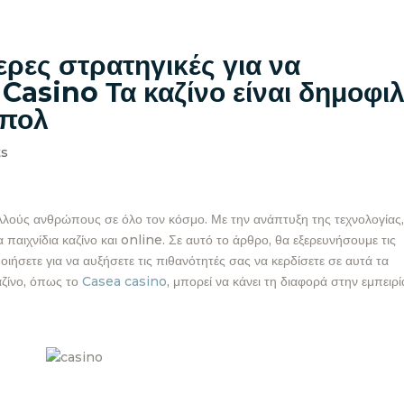
ερες στρατηγικές για να
 Casino Τα καζίνο είναι δημοφι
 πολ
ts
ολλούς ανθρώπους σε όλο τον κόσμο. Με την ανάπτυξη της τεχνολογίας,
παιχνίδια καζίνο και online. Σε αυτό το άρθρο, θα εξερευνήσουμε τις
ιήσετε για να αυξήσετε τις πιθανότητές σας να κερδίσετε σε αυτά τα
αζίνο, όπως το
Casea casino
, μπορεί να κάνει τη διαφορά στην εμπειρί