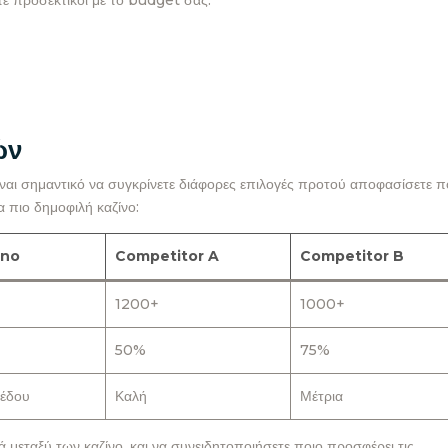
τε προσεκτικοί με το budget σας.
ών
Είναι σημαντικό να συγκρίνετε διάφορες επιλογές προτού αποφασίσετε 
α πιο δημοφιλή καζίνο:
ino
Competitor A
Competitor B
1200+
1000+
50%
75%
έδου
Καλή
Μέτρια
ά μεταξύ των καζίνο, και να συνειδητοποιήσετε ποιο προσφέρει τις