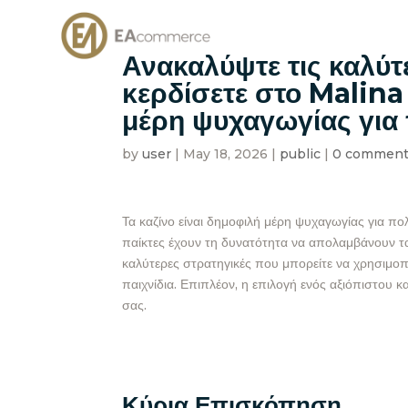
Ανακαλύψτε τις καλύτ
κερδίσετε στο Malina
μέρη ψυχαγωγίας για
by
user
|
May 18, 2026
|
public
|
0 commen
Τα καζίνο είναι δημοφιλή μέρη ψυχαγωγίας για π
παίκτες έχουν τη δυνατότητα να απολαμβάνουν τα 
καλύτερες στρατηγικές που μπορείτε να χρησιμοπο
παιχνίδια. Επιπλέον, η επιλογή ενός αξιόπιστου κ
σας.
Κύρια Επισκόπηση