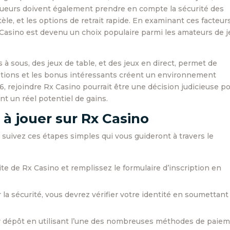
joueurs doivent également prendre en compte la sécurité des
tèle, et les options de retrait rapide. En examinant ces facteurs,
 Casino est devenu un choix populaire parmi les amateurs de 
 à sous, des jeux de table, et des jeux en direct, permet de
omotions et les bonus intéressants créent un environnement
, rejoindre Rx Casino pourrait être une décision judicieuse p
nt un réel potentiel de gains.
jouer sur Rx Casino
 suivez ces étapes simples qui vous guideront à travers le
te de Rx Casino et remplissez le formulaire d’inscription en
 la sécurité, vous devrez vérifier votre identité en soumettant
r dépôt en utilisant l’une des nombreuses méthodes de paie