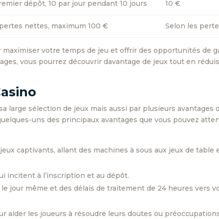
remier dépôt, 10 par jour pendant 10 jours
10 €
 pertes nettes, maximum 100 €
Selon les pert
maximiser votre temps de jeu et offrir des opportunités de g
ages, vous pourrez découvrir davantage de jeux tout en rédui
Casino
a large sélection de jeux mais aussi par plusieurs avantages 
ci quelques-uns des principaux avantages que vous pouvez atte
eux captivants, allant des machines à sous aux jeux de table 
 incitent à l’inscription et au dépôt.
on le jour même et des délais de traitement de 24 heures vers v
our aider les joueurs à résoudre leurs doutes ou préoccupations