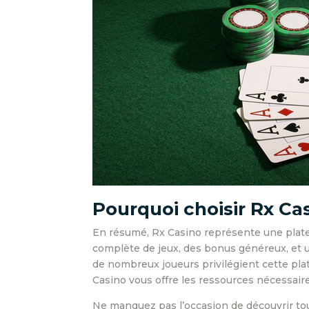
Pourquoi choisir Rx Ca
En résumé, Rx Casino représente une platef
complète de jeux, des bonus généreux, et 
de nombreux joueurs privilégient cette pl
Casino vous offre les ressources nécessaire
Ne manquez pas l’occasion de découvrir tou