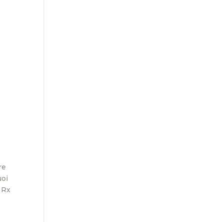
re
uoi
 Rx