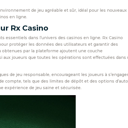
environnement de jeu agréable et sûr, idéal pour les nouveaux
inos en ligne.
sur Rx Casino
ts essentiels dans l’univers des casinos en ligne. Rx Casino
pour protéger les données des utilisateurs et garantir des
eu obtenues par la plateforme ajoutent une couche
si aux joueurs que toutes les opérations sont effectuées dans
ques de jeu responsable, encourageant les joueurs à s’engage
de compte, tels que des limites de dépôt et des options d’auto
ne expérience de jeu saine et sécurisée.