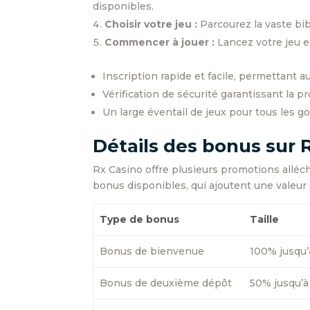
disponibles.
Choisir votre jeu :
Parcourez la vaste bibl
Commencer à jouer :
Lancez votre jeu e
Inscription rapide et facile, permettant 
Vérification de sécurité garantissant la 
Un large éventail de jeux pour tous les 
Détails des bonus sur 
Rx Casino offre plusieurs promotions allécha
bonus disponibles, qui ajoutent une valeur s
Type de bonus
Taille
Bonus de bienvenue
100% jusqu’
Bonus de deuxième dépôt
50% jusqu’à