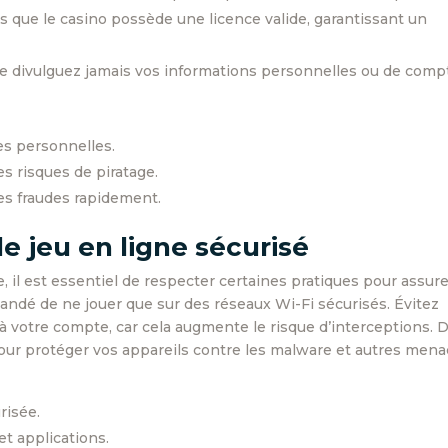
 que le casino possède une licence valide, garantissant un
 divulguez jamais vos informations personnelles ou de comp
es personnelles.
es risques de piratage.
les fraudes rapidement.
le jeu en ligne sécurisé
, il est essentiel de respecter certaines pratiques pour assure
mandé de ne jouer que sur des réseaux Wi-Fi sécurisés. Évitez
 à votre compte, car cela augmente le risque d’interceptions. 
ur pour protéger vos appareils contre les malware et autres men
risée.
et applications.