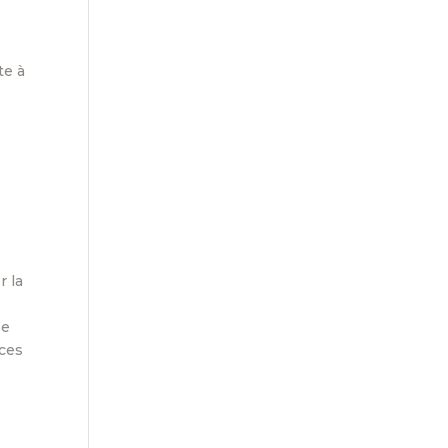
te à
r la
De
aces