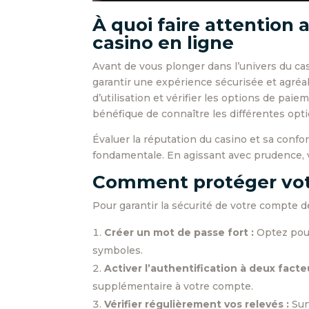
À quoi faire attentio
casino en ligne
Avant de vous plonger dans l’univers du casi
garantir une expérience sécurisée et agréab
d’utilisation et vérifier les options de paie
bénéfique de connaître les différentes opt
Évaluer la réputation du casino et sa conf
fondamentale. En agissant avec prudence, vo
Comment protéger votr
Pour garantir la sécurité de votre compte de
Créer un mot de passe fort :
Optez pour
symboles.
Activer l’authentification à deux facteu
supplémentaire à votre compte.
Vérifier régulièrement vos relevés :
Sur