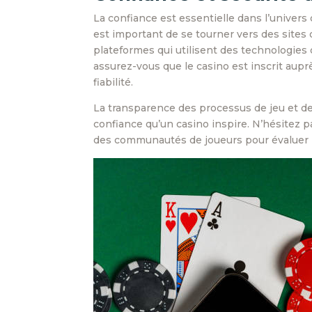
La confiance est essentielle dans l’univers 
est important de se tourner vers des site
plateformes qui utilisent des technologies
assurez-vous que le casino est inscrit aupr
fiabilité.
La transparence des processus de jeu et d
confiance qu’un casino inspire. N’hésitez pa
des communautés de joueurs pour évaluer l