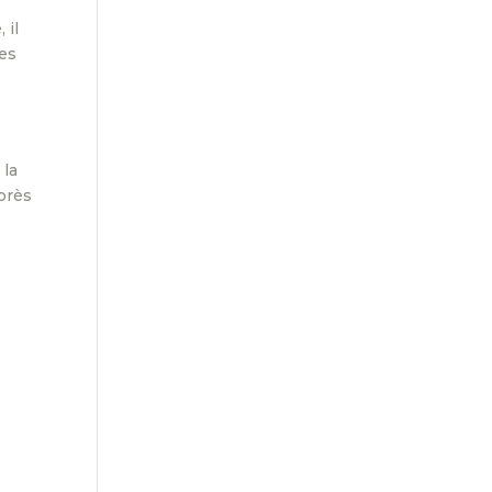
 il
des
 la
uprès