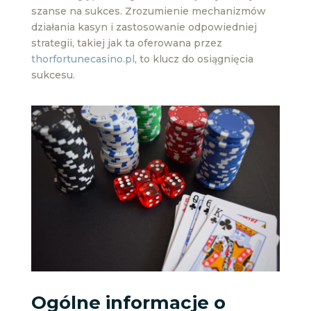
szanse na sukces. Zrozumienie mechanizmów
działania kasyn i zastosowanie odpowiedniej
strategii, takiej jak ta oferowana przez
thorfortunecasino.pl
, to klucz do osiągnięcia
sukcesu.
Ogólne informacje o