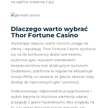
na ogólne wrażenia z gry.
Dlaczego warto wybrać
Thor Fortune Casino
Wybierając kasyno, warto zwrócić uwagę na
ofertę i reputację. Thor Fortune Casino wyróżnia
się na tle konkurencji dzięki szerokiemu
wyborowi gier, wysokim standardom
bezpieczeństwa oraz atrakcyjnym bonusom.
Dodatkowo, platforma ta regularnie aktualizuje
swoją ofertę, co sprawia, że gracze zawsze mają
dostęp do najnowszych gier i promocji.
Podsumowując, odpowiednie przygotowanie i
wybór kasyna to kluczowe elementy udanej
przygody z grami hazardowymi. Bez względu na
to, czy jesteś doświadczonym graczem, czy