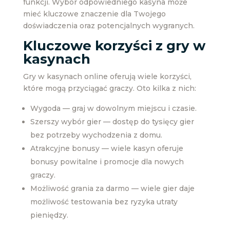
funkcji. Wybór odpowiedniego kasyna może
mieć kluczowe znaczenie dla Twojego
doświadczenia oraz potencjalnych wygranych.
Kluczowe korzyści z gry w
kasynach
Gry w kasynach online oferują wiele korzyści,
które mogą przyciągać graczy. Oto kilka z nich:
Wygoda — graj w dowolnym miejscu i czasie.
Szerszy wybór gier — dostęp do tysięcy gier
bez potrzeby wychodzenia z domu.
Atrakcyjne bonusy — wiele kasyn oferuje
bonusy powitalne i promocje dla nowych
graczy.
Możliwość grania za darmo — wiele gier daje
możliwość testowania bez ryzyka utraty
pieniędzy.