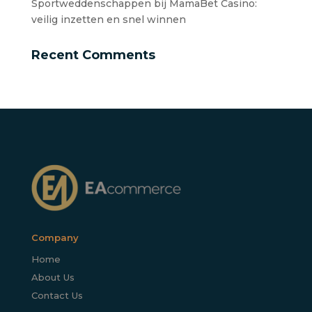
Sportweddenschappen bij MamaBet Casino:
veilig inzetten en snel winnen
Recent Comments
Company
Home
About Us
Contact Us