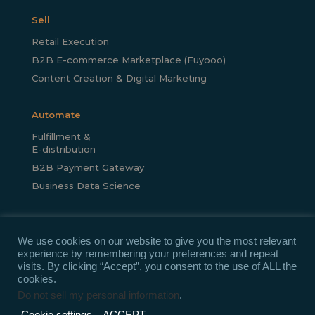
Sell
Retail Execution
B2B E-commerce Marketplace (Fuyooo)
Content Creation & Digital Marketing
Automate
Fulfillment &
E-distribution
B2B Payment Gateway
Business Data Science
We use cookies on our website to give you the most relevant
© Copyright 2021 Eastern-Alliance Group of
experience by remembering your preferences and repeat
Companies. All Rights Reserved. |
Terms of Use
|
visits. By clicking “Accept”, you consent to the use of ALL the
Privacy Policy
cookies.
Do not sell my personal information
.