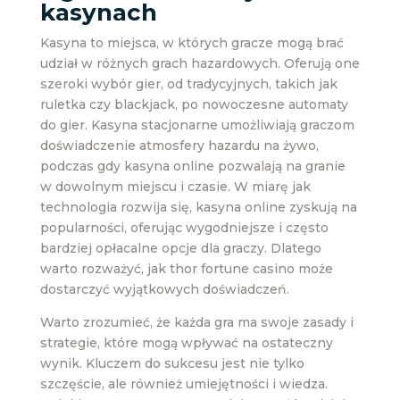
kasynach
Kasyna to miejsca, w których gracze mogą brać
udział w różnych grach hazardowych. Oferują one
szeroki wybór gier, od tradycyjnych, takich jak
ruletka czy blackjack, po nowoczesne automaty
do gier. Kasyna stacjonarne umożliwiają graczom
doświadczenie atmosfery hazardu na żywo,
podczas gdy kasyna online pozwalają na granie
w dowolnym miejscu i czasie. W miarę jak
technologia rozwija się, kasyna online zyskują na
popularności, oferując wygodniejsze i często
bardziej opłacalne opcje dla graczy. Dlatego
warto rozważyć, jak thor fortune casino może
dostarczyć wyjątkowych doświadczeń.
Warto zrozumieć, że każda gra ma swoje zasady i
strategie, które mogą wpływać na ostateczny
wynik. Kluczem do sukcesu jest nie tylko
szczęście, ale również umiejętności i wiedza.