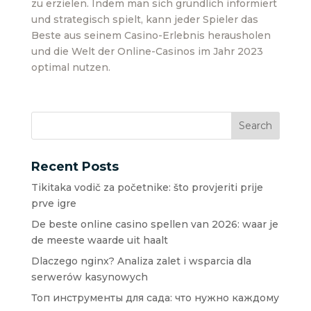
zu erzielen. Indem man sich gründlich informiert
und strategisch spielt, kann jeder Spieler das
Beste aus seinem Casino-Erlebnis herausholen
und die Welt der Online-Casinos im Jahr 2023
optimal nutzen.
Recent Posts
Tikitaka vodič za početnike: što provjeriti prije
prve igre
De beste online casino spellen van 2026: waar je
de meeste waarde uit haalt
Dlaczego nginx? Analiza zalet i wsparcia dla
serwerów kasynowych
Топ инструменты для сада: что нужно каждому