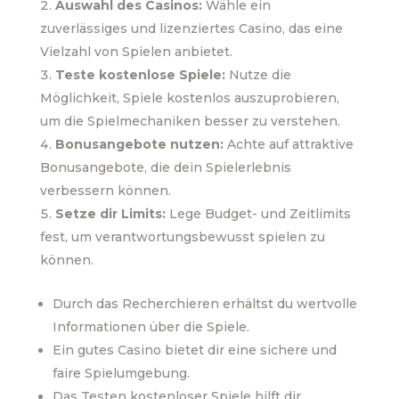
Auswahl des Casinos:
Wähle ein
zuverlässiges und lizenziertes Casino, das eine
Vielzahl von Spielen anbietet.
Teste kostenlose Spiele:
Nutze die
Möglichkeit, Spiele kostenlos auszuprobieren,
um die Spielmechaniken besser zu verstehen.
Bonusangebote nutzen:
Achte auf attraktive
Bonusangebote, die dein Spielerlebnis
verbessern können.
Setze dir Limits:
Lege Budget- und Zeitlimits
fest, um verantwortungsbewusst spielen zu
können.
Durch das Recherchieren erhältst du wertvolle
Informationen über die Spiele.
Ein gutes Casino bietet dir eine sichere und
faire Spielumgebung.
Das Testen kostenloser Spiele hilft dir,