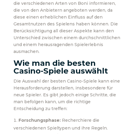
die verschiedenen Arten von Boni informieren,
die von den Anbietern angeboten werden, da
diese einen erheblichen Einfluss auf den
Gesamtnutzen des Spielens haben können. Die
Berücksichtigung all dieser Aspekte kann den
Unterschied zwischen einem durchschnittlichen
und einem herausragenden Spielerlebnis
ausmachen.
Wie man die besten
Casino-Spiele auswählt
Die Auswahl der besten Casino-Spiele kann eine
Herausforderung darstellen, insbesondere für
neue Spieler. Es gibt jedoch einige Schritte, die
man befolgen kann, um die richtige
Entscheidung zu treffen:
Forschungsphase:
Recherchiere die
verschiedenen Spieltypen und ihre Regeln.