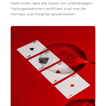
stellt sicher, dass alle Spiele von unabhängigen
Testorganisationen zertifiziert sind, was die
Fairness und Integrität gewährleistet.