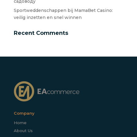
садоводу
Sportweddenschappen bij MamaBet Casino:
veilig inzetten en snel winnen
Recent Comments
Company
Home
About Us