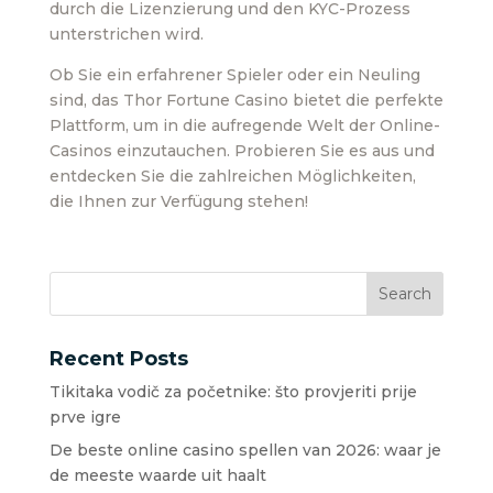
durch die Lizenzierung und den KYC-Prozess
unterstrichen wird.
Ob Sie ein erfahrener Spieler oder ein Neuling
sind, das Thor Fortune Casino bietet die perfekte
Plattform, um in die aufregende Welt der Online-
Casinos einzutauchen. Probieren Sie es aus und
entdecken Sie die zahlreichen Möglichkeiten,
die Ihnen zur Verfügung stehen!
Recent Posts
Tikitaka vodič za početnike: što provjeriti prije
prve igre
De beste online casino spellen van 2026: waar je
de meeste waarde uit haalt