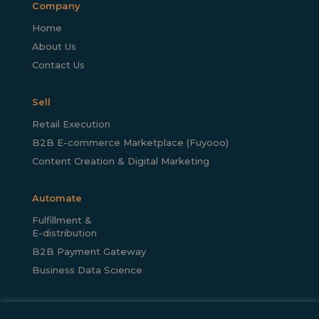
Company
Home
About Us
Contact Us
Sell
Retail Execution
B2B E-commerce Marketplace (Fuyooo)
Content Creation & Digital Marketing
Automate
Fulfillment &
E-distribution
B2B Payment Gateway
Business Data Science