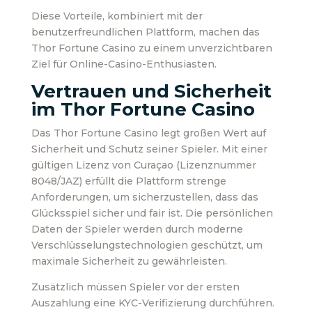
Diese Vorteile, kombiniert mit der
benutzerfreundlichen Plattform, machen das
Thor Fortune Casino zu einem unverzichtbaren
Ziel für Online-Casino-Enthusiasten.
Vertrauen und Sicherheit
im Thor Fortune Casino
Das Thor Fortune Casino legt großen Wert auf
Sicherheit und Schutz seiner Spieler. Mit einer
gültigen Lizenz von Curaçao (Lizenznummer
8048/JAZ) erfüllt die Plattform strenge
Anforderungen, um sicherzustellen, dass das
Glücksspiel sicher und fair ist. Die persönlichen
Daten der Spieler werden durch moderne
Verschlüsselungstechnologien geschützt, um
maximale Sicherheit zu gewährleisten.
Zusätzlich müssen Spieler vor der ersten
Auszahlung eine KYC-Verifizierung durchführen.