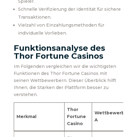
Spieler.
Schnelle Verifizierung der Identität für sichere
Transaktionen.
Vielzahl von Einzahlungsmethoden für
individuelle Vorlieben.
Funktionsanalyse des
Thor Fortune Casinos
Im Folgenden vergleichen wir die wichtigsten
Funktionen des Thor Fortune Casinos mit
seinen Wettbewerbern. Dieser Überblick hilft
Ihnen, die Stärken der Plattform besser zu
verstehen.
Thor
Wettbewerber
Merkmal
Fortune
A
Casino