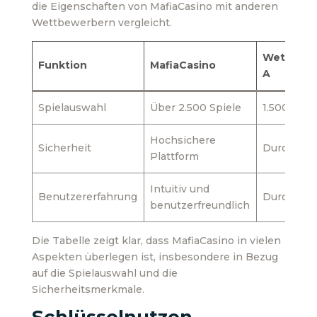
die Eigenschaften von MafiaCasino mit anderen
Wettbewerbern vergleicht.
Wettbewe
Funktion
MafiaCasino
A
Spielauswahl
Über 2.500 Spiele
1.500 Spie
Hochsichere
Sicherheit
Durchschn
Plattform
Intuitiv und
Benutzererfahrung
Durchschni
benutzerfreundlich
Die Tabelle zeigt klar, dass MafiaCasino in vielen
Aspekten überlegen ist, insbesondere in Bezug
auf die Spielauswahl und die
Sicherheitsmerkmale.