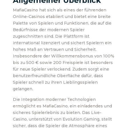
Allgemeiner Überblick
MafiaCasino hat sich als eines der führenden
Online-Casinos etabliert und bietet eine breite
Palette von Spielen und Funktionen, die auf die
Bedürfnisse der modernen Spieler
zugeschnitten sind. Die Plattform ist
international lizenziert und sichert Spielern ein
hohes Maß an Vertrauen und Sicherheit.
Insbesondere der Willkommensbonus von 100%
bis zu 500 € sowie 200 Freispiele ist besonders
für neue Spieler verlockend. Zudem sorgt eine
benutzerfreundliche Oberfläche dafür, dass
Spieler schnell zu ihren Lieblingsspielen
gelangen.
Die Integration moderner Technologien
ermöglicht es MafiaCasino, ein einladendes und
sicheres Spielerlebnis zu bieten. Das Live-
Casino, unterstützt von Evolution Gaming, stellt
sicher, dass die Spieler die Atmosphäre eines