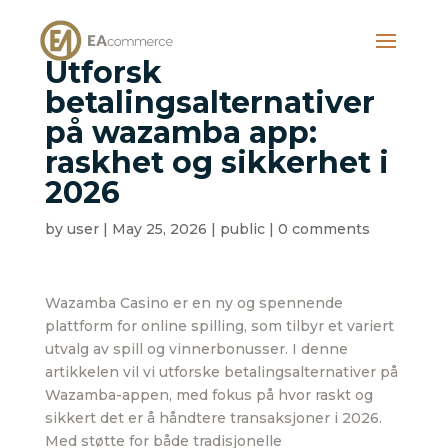
Utforsk
betalingsalternativer
på wazamba app:
raskhet og sikkerhet i
2026
by
user
|
May 25, 2026
|
public
|
0 comments
Wazamba Casino er en ny og spennende
plattform for online spilling, som tilbyr et variert
utvalg av spill og vinnerbonusser. I denne
artikkelen vil vi utforske betalingsalternativer på
Wazamba-appen, med fokus på hvor raskt og
sikkert det er å håndtere transaksjoner i 2026.
Med støtte for både tradisjonelle