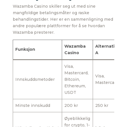
Wazamba Casino skiller seg ut med sine
mangfoldige betalingsmåter og raske
behandlingstider. Her er en sammenligning med
andre populære plattformer for å se hvordan
Wazamba presterer.
Wazamba
Alternativ
A
Funksjon
Casino
A
B
Visa,
Mastercard,
Visa,
B
Innskuddsmetoder
Bitcoin,
Mastercard
R
Ethereum,
USDT
Minste innskudd
200 kr
250 kr
3
Øyeblikkelig
for crypto, 1-