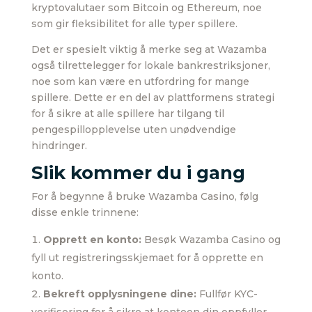
kryptovalutaer som Bitcoin og Ethereum, noe
som gir fleksibilitet for alle typer spillere.
Det er spesielt viktig å merke seg at Wazamba
også tilrettelegger for lokale bankrestriksjoner,
noe som kan være en utfordring for mange
spillere. Dette er en del av plattformens strategi
for å sikre at alle spillere har tilgang til
pengespillopplevelse uten unødvendige
hindringer.
Slik kommer du i gang
For å begynne å bruke Wazamba Casino, følg
disse enkle trinnene:
Opprett en konto:
Besøk Wazamba Casino og
fyll ut registreringsskjemaet for å opprette en
konto.
Bekreft opplysningene dine:
Fullfør KYC-