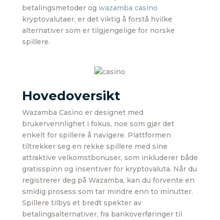
betalingsmetoder og
wazamba casino
kryptovalutaer, er det viktig å forstå hvilke
alternativer som er tilgjengelige for norske
spillere.
Hovedoversikt
Wazamba Casino er designet med
brukervennlighet i fokus, noe som gjør det
enkelt for spillere å navigere. Plattformen
tiltrekker seg en rekke spillere med sine
attraktive velkomstbonuser, som inkluderer både
gratisspinn og insentiver for kryptovaluta. Når du
registrerer deg på Wazamba, kan du forvente en
smidig prosess som tar mindre enn to minutter.
Spillere tilbys et bredt spekter av
betalingsalternativer, fra bankoverføringer til