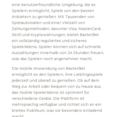
eine benutzerfreundliche Umgebung, die es
Spielern ermöglicht, Spiele von den besten
Anbietern zu genießen. Mit Tausenden von
Spielautomaten und einer Vielzahl von
Zahlungsmethoden, darunter Visa, MasterCard,
Skrill und Kryptowährungen, bietet BaxterBet
ein vollständig reguliertes und sicheres
Spielerlebnis. Spieler können sich auf schnelle
Auszahlungen innerhalb von 24 Stunden freuen,
was das Spielen noch angenehmer macht.
Die mobile Anwendung von BaxterBet
ermöglicht es den Spielern, ihre Lieblingsspiele
jederzeit und überall zu genießen. Ob auf dem
Weg zur Arbeit oder bequem von zu Hause aus,
das mobile Spielerlebnis ist optimiert für
verschiedene Geräte. Die Plattform ist
mehrsprachig verfügbar und richtet sich an ein
breites Publikum, was sie besonders einladend
macht.