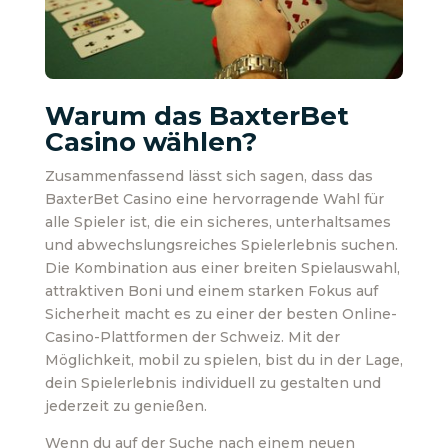
Warum das BaxterBet
Casino wählen?
Zusammenfassend lässt sich sagen, dass das
BaxterBet Casino eine hervorragende Wahl für
alle Spieler ist, die ein sicheres, unterhaltsames
und abwechslungsreiches Spielerlebnis suchen.
Die Kombination aus einer breiten Spielauswahl,
attraktiven Boni und einem starken Fokus auf
Sicherheit macht es zu einer der besten Online-
Casino-Plattformen der Schweiz. Mit der
Möglichkeit, mobil zu spielen, bist du in der Lage,
dein Spielerlebnis individuell zu gestalten und
jederzeit zu genießen.
Wenn du auf der Suche nach einem neuen