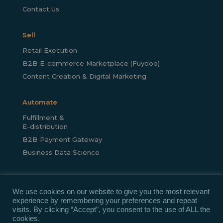
Contact Us
Sell
Retail Execution
B2B E-commerce Marketplace (Fuyooo)
Content Creation & Digital Marketing
Automate
Fulfillment &
E-distribution
B2B Payment Gateway
Business Data Science
We use cookies on our website to give you the most relevant
© Copyright 2021 Eastern-Alliance Group of
experience by remembering your preferences and repeat
Companies. All Rights Reserved. |
Terms of Use
|
visits. By clicking “Accept”, you consent to the use of ALL the
Privacy Policy
cookies.