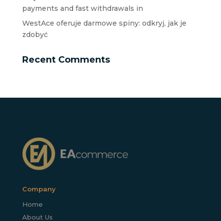
payments and fast withdrawals in
WestAce oferuje darmowe spiny: odkryj, jak je
zdobyć
Recent Comments
Company
Home
About Us