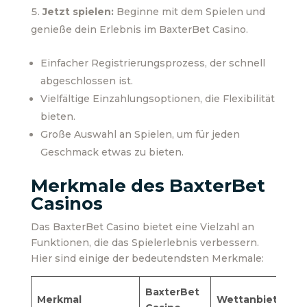
Jetzt spielen:
Beginne mit dem Spielen und
genieße dein Erlebnis im BaxterBet Casino.
Einfacher Registrierungsprozess, der schnell
abgeschlossen ist.
Vielfältige Einzahlungsoptionen, die Flexibilität
bieten.
Große Auswahl an Spielen, um für jeden
Geschmack etwas zu bieten.
Merkmale des BaxterBet
Casinos
Das BaxterBet Casino bietet eine Vielzahl an
Funktionen, die das Spielerlebnis verbessern.
Hier sind einige der bedeutendsten Merkmale:
BaxterBet
Merkmal
Wettanbieter A