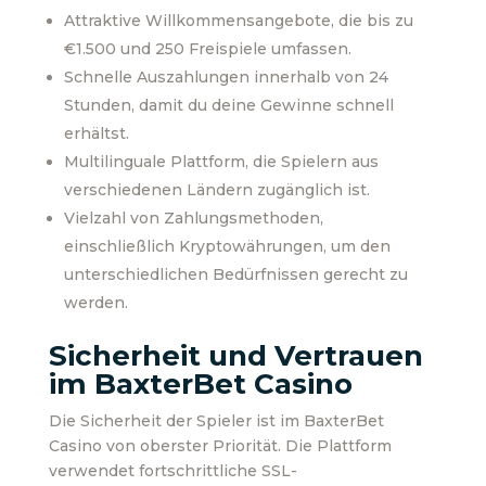
Attraktive Willkommensangebote, die bis zu
€1.500 und 250 Freispiele umfassen.
Schnelle Auszahlungen innerhalb von 24
Stunden, damit du deine Gewinne schnell
erhältst.
Multilinguale Plattform, die Spielern aus
verschiedenen Ländern zugänglich ist.
Vielzahl von Zahlungsmethoden,
einschließlich Kryptowährungen, um den
unterschiedlichen Bedürfnissen gerecht zu
werden.
Sicherheit und Vertrauen
im BaxterBet Casino
Die Sicherheit der Spieler ist im BaxterBet
Casino von oberster Priorität. Die Plattform
verwendet fortschrittliche SSL-