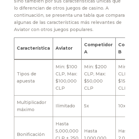
sino también por sus características únicas que
lo diferencian de otros juegos de casino. A
continuación, se presenta una tabla que compara
algunas de las características más relevantes de
Aviator con otros juegos populares.
Competidor
Competi
Característica
Aviator
A
B
Min: $100
Min: $200
Min: $50
Tipos de
CLP, Max:
CLP, Max:
CLP, Max
apuesta
$100,000
$50,000
$150,000
CLP
CLP
CLP
Multiplicador
Ilimitado
5x
10x
máximo
Hasta
5,000,000
Hasta
Hasta
Bonificación
CLP + 250
1,000,000
2,000,00