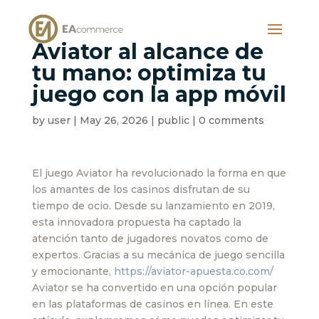
Aviator al alcance de
tu mano: optimiza tu
juego con la app móvil
by
user
|
May 26, 2026
|
public
|
0 comments
El juego Aviator ha revolucionado la forma en que
los amantes de los casinos disfrutan de su
tiempo de ocio. Desde su lanzamiento en 2019,
esta innovadora propuesta ha captado la
atención tanto de jugadores novatos como de
expertos. Gracias a su mecánica de juego sencilla
y emocionante,
https://aviator-apuesta.co.com/
Aviator se ha convertido en una opción popular
en las plataformas de casinos en línea. En este