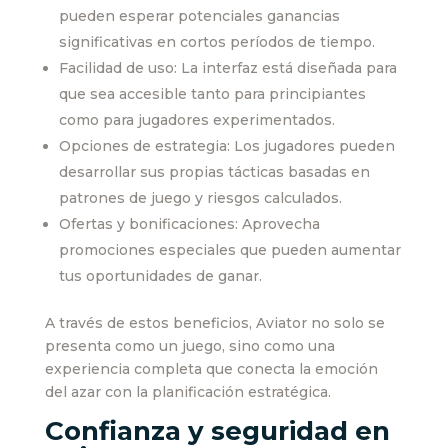
pueden esperar potenciales ganancias
significativas en cortos períodos de tiempo.
Facilidad de uso: La interfaz está diseñada para
que sea accesible tanto para principiantes
como para jugadores experimentados.
Opciones de estrategia: Los jugadores pueden
desarrollar sus propias tácticas basadas en
patrones de juego y riesgos calculados.
Ofertas y bonificaciones: Aprovecha
promociones especiales que pueden aumentar
tus oportunidades de ganar.
A través de estos beneficios, Aviator no solo se
presenta como un juego, sino como una
experiencia completa que conecta la emoción
del azar con la planificación estratégica.
Confianza y seguridad en