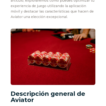
artículo, exploraremos cómo puedes optimizar tu
experiencia de juego utilizando la aplicación
móvil y destacar las características que hacen de
Aviator una elección excepcional.
Descripción general de
Aviator