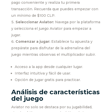
pago conveniente y realiza tu primera
transacción. Recuerda que puedes empezar con
un mínimo de $100 CLP.
Seleccionar Aviator:
Navega por la plataforma
y selecciona el juego Aviator para empezar a
jugar.
Comenzar a jugar:
Establece tu apuesta y
prepárate para disfrutar de la adrenalina del
juego mientras observas el multiplicador subir.
Acceso a la app desde cualquier lugar.
Interfaz intuitiva y fácil de usar.
Opción de jugar gratis para practicar.
Análisis de características
del juego
Aviator no solo se destaca por su jugabilidad,