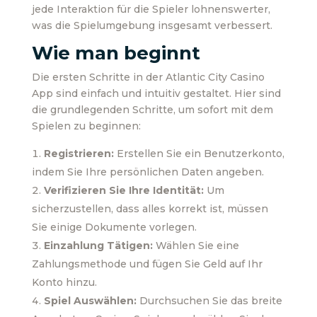
jede Interaktion für die Spieler lohnenswerter,
was die Spielumgebung insgesamt verbessert.
Wie man beginnt
Die ersten Schritte in der Atlantic City Casino
App sind einfach und intuitiv gestaltet. Hier sind
die grundlegenden Schritte, um sofort mit dem
Spielen zu beginnen:
Registrieren:
Erstellen Sie ein Benutzerkonto,
indem Sie Ihre persönlichen Daten angeben.
Verifizieren Sie Ihre Identität:
Um
sicherzustellen, dass alles korrekt ist, müssen
Sie einige Dokumente vorlegen.
Einzahlung Tätigen:
Wählen Sie eine
Zahlungsmethode und fügen Sie Geld auf Ihr
Konto hinzu.
Spiel Auswählen:
Durchsuchen Sie das breite