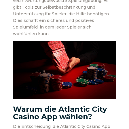
verantwortungsbewusste Spielumgebung. Es
gibt Tools zur Selbstbeschränkung und
Unterstützung für Spieler, die Hilfe benötigen.
Dies schafft ein sicheres und positives
Spielumfeld, in dem jeder Spieler sich
wohlfühlen kann.
Warum die Atlantic City
Casino App wählen?
Die Entscheidung, die Atlantic City Casino App