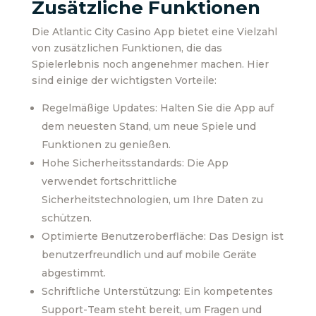
Zusätzliche Funktionen
Die Atlantic City Casino App bietet eine Vielzahl
von zusätzlichen Funktionen, die das
Spielerlebnis noch angenehmer machen. Hier
sind einige der wichtigsten Vorteile:
Regelmäßige Updates: Halten Sie die App auf
dem neuesten Stand, um neue Spiele und
Funktionen zu genießen.
Hohe Sicherheitsstandards: Die App
verwendet fortschrittliche
Sicherheitstechnologien, um Ihre Daten zu
schützen.
Optimierte Benutzeroberfläche: Das Design ist
benutzerfreundlich und auf mobile Geräte
abgestimmt.
Schriftliche Unterstützung: Ein kompetentes
Support-Team steht bereit, um Fragen und