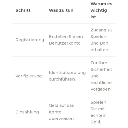
Warum es
Schritt
Was zu tun
wichtig
ist
Zugang zu
Erstellen Sie ein
Spielen
Registrierung
Benutzerkonto.
und Boni
erhalten.
Für Ihre
Sicherheit
Identitätsprüfung
Verifizierung
und
durchführen.
rechtliche
Vorgaben.
Spielen
Geld auf das
Sie mit
Einzahlung
Konto
echtem
überweisen.
Geld.