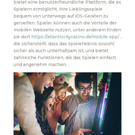
bietet eine benutzerfreundliche Plattform, die es
Spielern ermöglicht, ihre Lieblingsspiele
bequem von unterwegs auf iOS-Geräten zu
genießen. Spieler können auch die Vorteile der
mobilen Webseite nutzen, unter anderem finden
sie dort
https://atlanticcitycasino.de/mobile-app/
,
die sicherstellt, dass das Spielerlebnis sowohl
sicher als auch unterhaltsam ist, und bietet
zahlreiche Funktionen, die das Spielen einfach
und angenehm machen.