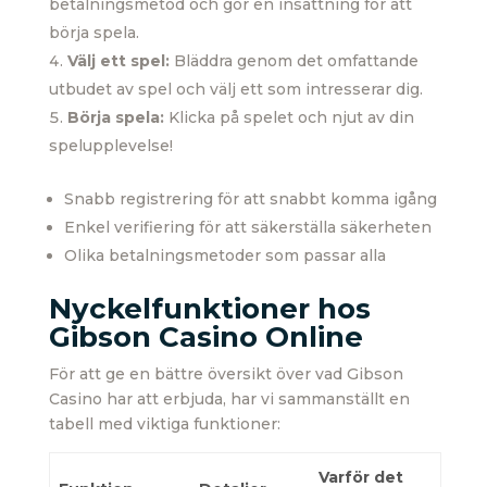
betalningsmetod och gör en insättning för att
börja spela.
Välj ett spel:
Bläddra genom det omfattande
utbudet av spel och välj ett som intresserar dig.
Börja spela:
Klicka på spelet och njut av din
spelupplevelse!
Snabb registrering för att snabbt komma igång
Enkel verifiering för att säkerställa säkerheten
Olika betalningsmetoder som passar alla
Nyckelfunktioner hos
Gibson Casino Online
För att ge en bättre översikt över vad Gibson
Casino har att erbjuda, har vi sammanställt en
tabell med viktiga funktioner:
Varför det