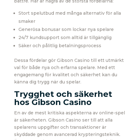
bättre. Här är några av de största fördelarna:
Stort spelutbud med många alternativ för alla
smaker
Generösa bonusar som lockar nya spelare
24/7 kundsupport som alltid är tillgänglig
Säker och pålitlig betalningsprocess
Dessa fördelar gör Gibson Casino till ett utmärkt
val för både nya och erfarna spelare. Med ett
engagemang för kvalitet och säkerhet kan du
känna dig trygg när du spelar.
Trygghet och säkerhet
hos Gibson Casino
En av de mest kritiska aspekterna av online-spel
är säkerheten. Gibson Casino ser till att alla
spelarens uppgifter och transaktioner är
skyddade genom avancerad krypteringsteknik.