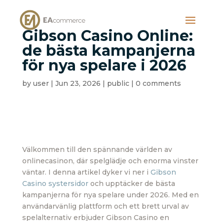
Gibson Casino Online:
de bästa kampanjerna
för nya spelare i 2026
by
user
|
Jun 23, 2026
|
public
|
0 comments
Välkommen till den spännande världen av
onlinecasinon, där spelglädje och enorma vinster
väntar. I denna artikel dyker vi ner i
Gibson
Casino systersidor
och upptäcker de bästa
kampanjerna för nya spelare under 2026. Med en
användarvänlig plattform och ett brett urval av
spelalternativ erbjuder Gibson Casino en