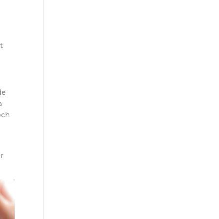
t
de
a
och
ör