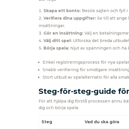
Skapa ett konto:
Besök sajten och fyll i
Verifiera dina uppgifter:
Se till att ange
insättningar.
Gör en insättning:
Välj en betalningsmeto
Välj ditt spel:
Utforska det breda utbudet 
Börja spela:
Njut av spänningen och ha ku
Enkel registreringsprocess för nya spela
Snabb verifiering för smidigare insättnin
Stort utbud av spelalternativ för alla sma
Steg-för-steg-guide f
För att hjälpa dig förstå processen ännu bä
dig och börja spela:
Steg
Vad du ska göra