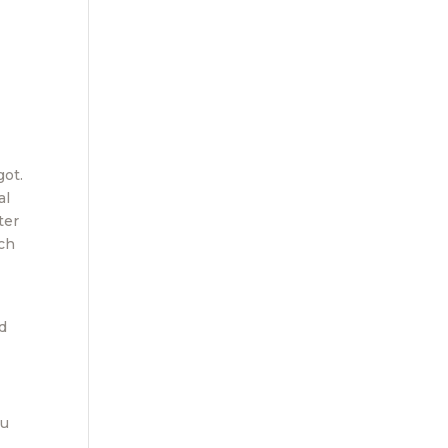
got.
al
ter
och
ed
du