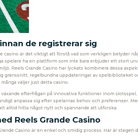
 innan de registrerar sig
e casino är det viktigt att förstå vad som verkligen betyder nå
nga spelare ha en plattform som inte bara erbjuder ett stort urv
miljö. Reels Grande Casino har lyckats kombinera dessa aspek
lig gränssnitt, regelbundna uppdateringar av spelbiblioteket 
 många väljer just detta casino.
en växande efterfrågan på innovativa funktioner inom slotsspel,
ständigt anpassa sig efter spelarnas behov och preferenser. M
t alltid hitta något nytt och spännande att utforska.
ed Reels Grande Casino
 Grande Casino är en enkel och smidig process. Här är stegen 