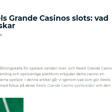
s Grande Casinos slots: vad
skar
s
llningskälla för spelare världen över, och Reels Grande Casin
mling och spelvänliga plattform erbjuder detta casino en
rna spelare. I denna artikel går vi igenom vad som gör Reels
, med fokus på deras
Reels Grande Casino systersidor
och den