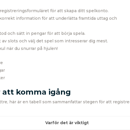
 registreringsformuläret för att skapa ditt spelkonto.
 korrekt information för att underlätta framtida uttag och
d och sätt in pengar för att börja spela.
av slots och välj det spel som intresserar dig mest.
l när du snurrar på hjulen!
re
gar
ker
ör att komma igång
ttre, här är en tabell som sammanfattar stegen för att registre
Varför det är viktigt