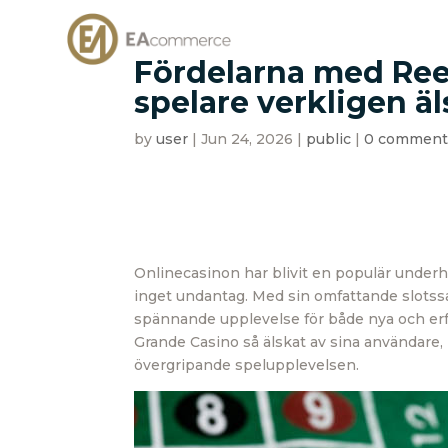
Fördelarna med Reel
spelare verkligen äl
by
user
|
Jun 24, 2026
|
public
|
0 comment
Onlinecasinon har blivit en populär underhå
inget undantag. Med sin omfattande slotssa
spännande upplevelse för både nya och erfa
Grande Casino så älskat av sina användare
övergripande spelupplevelsen.