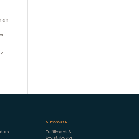
h en
er
ov
Automate
ution
Fulfillment &
E-distribution