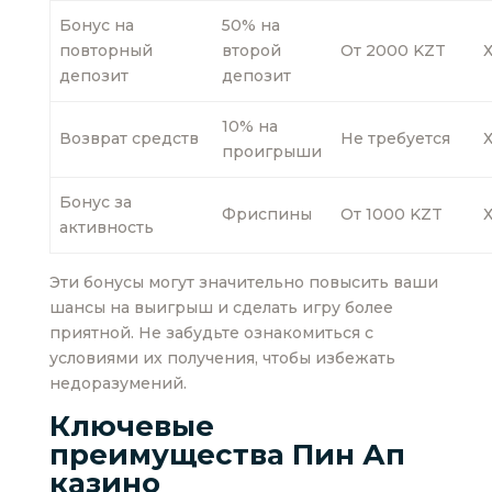
Бонус на
50% на
повторный
второй
От 2000 KZT
депозит
депозит
10% на
Возврат средств
Не требуется
проигрыши
Бонус за
Фриспины
От 1000 KZT
активность
Эти бонусы могут значительно повысить ваши
шансы на выигрыш и сделать игру более
приятной. Не забудьте ознакомиться с
условиями их получения, чтобы избежать
недоразумений.
Ключевые
преимущества Пин Ап
казино