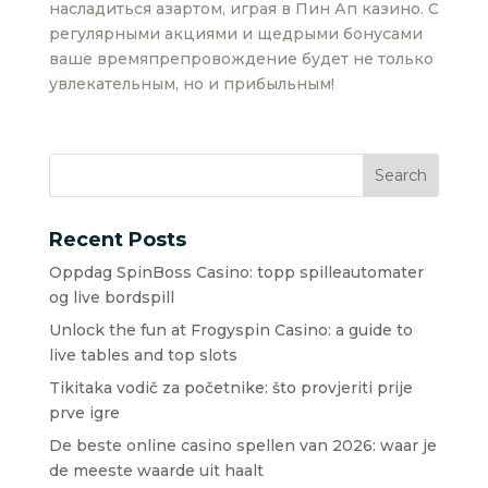
насладиться азартом, играя в Пин Ап казино. С
регулярными акциями и щедрыми бонусами
ваше времяпрепровождение будет не только
увлекательным, но и прибыльным!
Recent Posts
Oppdag SpinBoss Casino: topp spilleautomater
og live bordspill
Unlock the fun at Frogyspin Casino: a guide to
live tables and top slots
Tikitaka vodič za početnike: što provjeriti prije
prve igre
De beste online casino spellen van 2026: waar je
de meeste waarde uit haalt