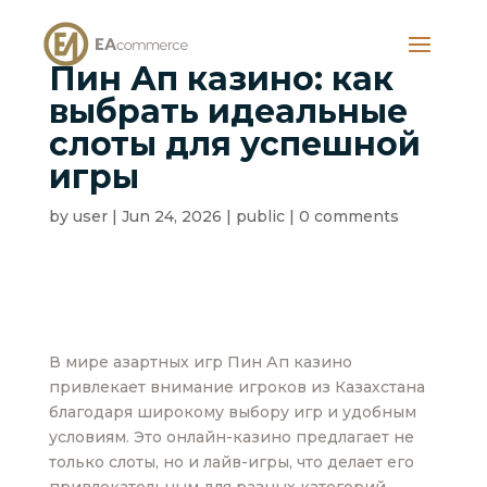
Пин Ап казино: как
выбрать идеальные
слоты для успешной
игры
by
user
|
Jun 24, 2026
|
public
|
0 comments
В мире азартных игр Пин Ап казино
привлекает внимание игроков из Казахстана
благодаря широкому выбору игр и удобным
условиям. Это онлайн-казино предлагает не
только слоты, но и лайв-игры, что делает его