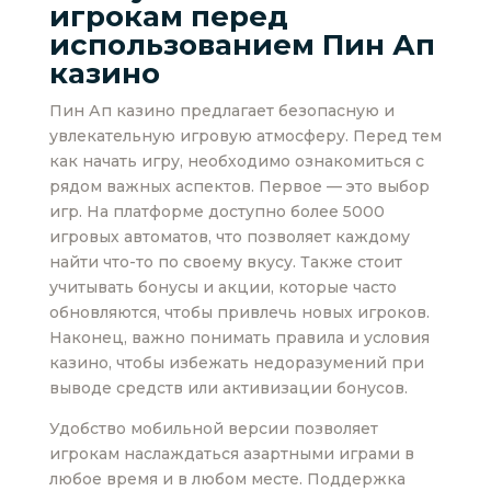
игрокам перед
использованием Пин Ап
казино
Пин Ап казино предлагает безопасную и
увлекательную игровую атмосферу. Перед тем
как начать игру, необходимо ознакомиться с
рядом важных аспектов. Первое — это выбор
игр. На платформе доступно более 5000
игровых автоматов, что позволяет каждому
найти что-то по своему вкусу. Также стоит
учитывать бонусы и акции, которые часто
обновляются, чтобы привлечь новых игроков.
Наконец, важно понимать правила и условия
казино, чтобы избежать недоразумений при
выводе средств или активизации бонусов.
Удобство мобильной версии позволяет
игрокам наслаждаться азартными играми в
любое время и в любом месте. Поддержка