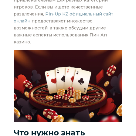
привлекательным для разных категорий
игроков. Если вы ищете качественные
развлечения,
Pin-Up KZ официальный сайт
онлайн
предоставляет множество
возможностей, а также обсудим другие
важные аспекты использования Пин Ап
казино.
Что нужно знать