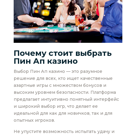
Почему стоит выбрать
Пин Ап казино
Выбор Пин Ап казино — это разумное
решение для всех, кто ищет качественные
азартные игры с множеством бонусов и
высоким уровнем безопасности. Платформа
предлагает интуитивно понятный интерфейс
и широкий выбор игр, что делает ее
идеальной для как для новичков, так и для
опытных игроков.
Не упустите возможность испытать удачу и