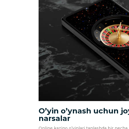
O’yin o’ynash uchun j
narsalar
Online kazino o’yinlari tanlashda bir necha