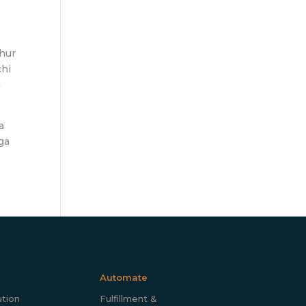
hhur
chi
n
a
hga
Automate
ution
Fulfillment &