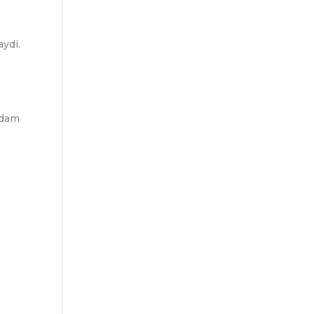
aydi.
rdam