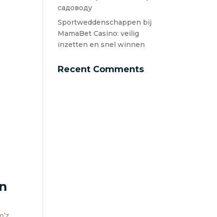
садоводу
Sportweddenschappen bij
MamaBet Casino: veilig
inzetten en snel winnen
Recent Comments
an
o’z