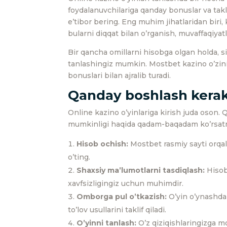
foydalanuvchilariga qanday bonuslar va taklif
e’tibor bering. Eng muhim jihatlaridan biri, k
bularni diqqat bilan o’rganish, muvaffaqiyat
Bir qancha omillarni hisobga olgan holda, s
tanlashingiz mumkin. Mostbet kazino o’zining
bonuslari bilan ajralib turadi.
Qanday boshlash kera
Online kazino o’yinlariga kirish juda oson.
mumkinligi haqida qadam-baqadam ko’rsatma
Hisob ochish:
Mostbet rasmiy sayti orqali
o’ting.
Shaxsiy ma’lumotlarni tasdiqlash:
Hisobi
xavfsizligingiz uchun muhimdir.
Omborga pul o’tkazish:
O’yin o’ynashdan
to’lov usullarini taklif qiladi.
O’yinni tanlash:
O’z qiziqishlaringizga mo