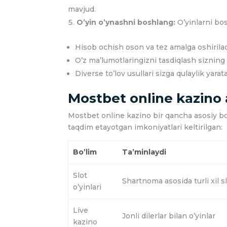
mavjud.
O’yin o’ynashni boshlang:
O’yinlarni bosh
Hisob ochish oson va tez amalga oshirilad
O’z ma’lumotlaringizni tasdiqlash sizning x
Diverse to’lov usullari sizga qulaylik yarata
Mostbet online kazino a
Mostbet online kazino bir qancha asosiy bo’
taqdim etayotgan imkoniyatlari keltirilgan:
Bo’lim
Ta’minlaydi
Slot
Shartnoma asosida turli xil sl
o’yinlari
Live
Jonli dilerlar bilan o’yinlar
kazino