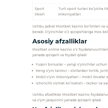
Sport
Turli sport turlari bo’yicha ti
tikish
imkoniyatlari
Ushbu jadval Mostbet kazino bo’limlari va
beradi. O’yinchilar o’z qiziqishlariga mos k
Asosiy afzalliklar
Mostbet online kazino o’z foydalanuvchilariga
yanada qiziqarli va foydali qiladi:
Yuqori bonuslar – yangi o’yinchilar uchun
Keng o’yin tanlovi – slotlardan tortib, jo
Mobil o’yin imkoniyatlari – mobil ilovalar
Ishonchli xizmat ko’rsatish – tezkor va sam
Ushbu afzalliklar Mostbet kazino foydalanuv
va o’yin jarayonini yanada qiziqarli qiladi.