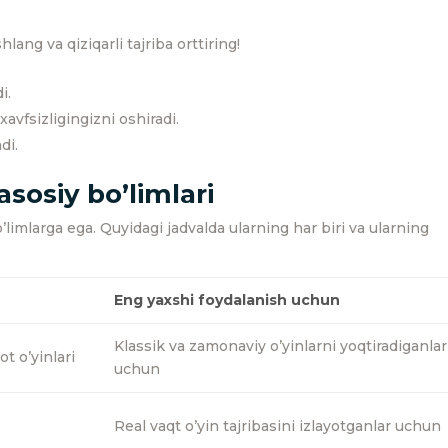
lang va qiziqarli tajriba orttiring!
i.
avfsizligingizni oshiradi.
di.
sosiy bo’limlari
limlarga ega. Quyidagi jadvalda ularning har biri va ularning
Eng yaxshi foydalanish uchun
Klassik va zamonaviy o’yinlarni yoqtiradiganlar
ot o’yinlari
uchun
Real vaqt o’yin tajribasini izlayotganlar uchun