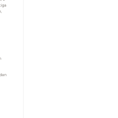
tiga
n,
o
h
tdan