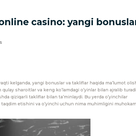
online casino: yangi bonusla
s
aqti kelganda, yangi bonuslar va takliflar haqida ma’lumot olis
lay sharoitlar va keng ko’lamdagi o’yinlar bilan ajralib turad
da qiziqarli takliflar bilan ta’minlaydi. Bu yerda o’yinchilar
r taqdim etishini va o’yinchi uchun nima muhimligini muhoka