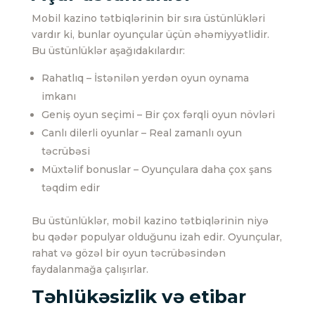
Mobil kazino tətbiqlərinin bir sıra üstünlükləri
vardır ki, bunlar oyunçular üçün əhəmiyyətlidir.
Bu üstünlüklər aşağıdakılardır:
Rahatlıq – İstənilən yerdən oyun oynama
imkanı
Geniş oyun seçimi – Bir çox fərqli oyun növləri
Canlı dilerli oyunlar – Real zamanlı oyun
təcrübəsi
Müxtəlif bonuslar – Oyunçulara daha çox şans
təqdim edir
Bu üstünlüklər, mobil kazino tətbiqlərinin niyə
bu qədər populyar olduğunu izah edir. Oyunçular,
rahat və gözəl bir oyun təcrübəsindən
faydalanmağa çalışırlar.
Təhlükəsizlik və etibar