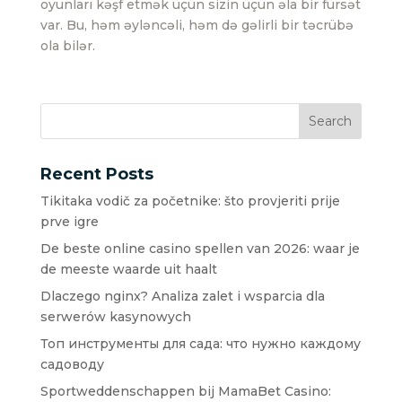
oyunları kəşf etmək üçün sizin üçün əla bir fürsət
var. Bu, həm əyləncəli, həm də gəlirli bir təcrübə
ola bilər.
Recent Posts
Tikitaka vodič za početnike: što provjeriti prije
prve igre
De beste online casino spellen van 2026: waar je
de meeste waarde uit haalt
Dlaczego nginx? Analiza zalet i wsparcia dla
serwerów kasynowych
Топ инструменты для сада: что нужно каждому
садоводу
Sportweddenschappen bij MamaBet Casino: