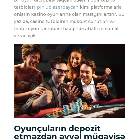
bir oyun təcrübəsi təqdim edən mobil kazino
tətbiqləri,
pin up azerbaycan
kimi platformalarla
onların kazino oyunlarına olan marağını artırır. Bu
yazıda, casino tətbiqinin müsbət cəhətləri və
mobil oyun təcrübəsi haqqında ətraflı məlumat
verəcəyik.
Oyunçuların depozit
etməzdən əvvəl müqayisə