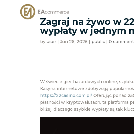
Zagraj na żywo w 22
wypłaty w jednym 
by
user
|
Jun 26, 2026
|
public
|
0 comment
W świecie gier hazardowych online, szybk
Kasyna internetowe zdobywają popularność,
https://22casino.com.pl/
Oferując ponad 250
płatności w kryptowalutach, ta platforma p
bliżej, dlaczego szybkie wypłaty są tak k