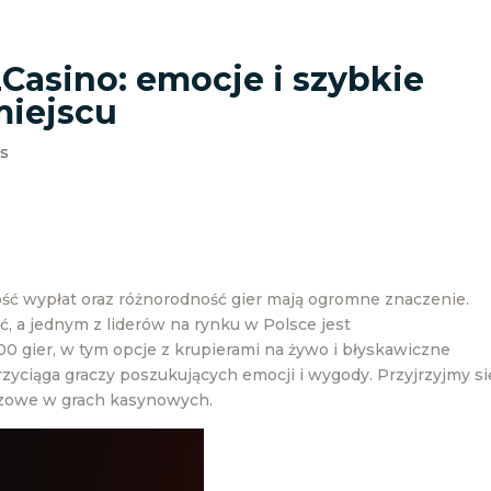
Casino: emocje i szybkie
miejscu
s
ość wypłat oraz różnorodność gier mają ogromne znaczenie.
 a jednym z liderów na rynku w Polsce jest
0 gier, w tym opcje z krupierami na żywo i błyskawiczne
rzyciąga graczy poszukujących emocji i wygody. Przyjrzyjmy si
luczowe w grach kasynowych.