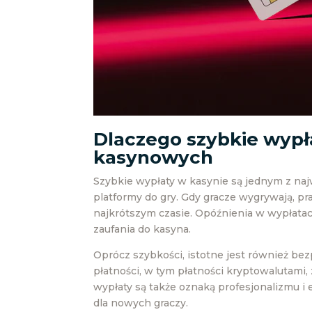
Dlaczego szybkie wypł
kasynowych
Szybkie wypłaty w kasynie są jednym z n
platformy do gry. Gdy gracze wygrywają, p
najkrótszym czasie. Opóźnienia w wypłatach
zaufania do kasyna.
Oprócz szybkości, istotne jest również bez
płatności, w tym płatności kryptowalutami
wypłaty są także oznaką profesjonalizmu i 
dla nowych graczy.