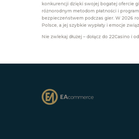
konkurencji dzięki swojej bogatej ofercie
różnorodnym metodom płatności i programow
bezpieczeństwem podczas gier. W 2026 roku
Polsce, a jej szybkie wypłaty i emocje zwi
Nie zwlekaj dłużej – dołącz do 22Casino i o